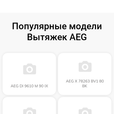
Популярные модели
Вытяжек AEG
AEG X 78263 BV1 80
AEG DI 9610 M 90 IX
BK