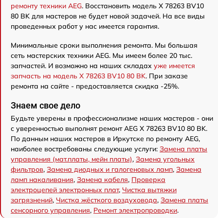
ремонту техники AEG
. Восстановить модель X 78263 BV10
80 BK для мастеров не будет новой задачей. На все виды
проведенных работ у нас имеется гарантия.
Минимальные сроки выполнения ремонта. Мы большая
сеть мастерских техники AEG. Мы имеем более 20 тыс.
запчастей. И возможно на наших складах
уже имеется
запчасть на модель X 78263 BV10 80 BK
. При заказе
ремонта на сайте - предоставляется скидка -25%.
Знаем свое дело
Будьте уверены в профессионализме наших мастеров - они
с уверенностью выполнят ремонт AEG X 78263 BV10 80 BK.
По данным наших мастеров в Иркутске по ремонту AEG,
наиболее востребованы следующие услуги:
Замена платы
управления (мат.платы, мейн платы)
,
Замена угольных
фильтров
,
Замена диодных и галогеновых ламп
,
Замена
ламп накаливания
,
Замена кабеля
,
Проверка
электроцепей электронных плат
,
Чистка вытяжки
загрязнений
,
Чистка жёсткого воздуховода
,
Замена платы
сенсорного управления
,
Ремонт электропроводки
.