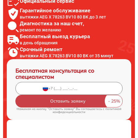
Официальный сервис
Гарантийное обслуживание
вытяжки AEG X 78263 BV10 80 BK до 3 лет
Диагностика за наш счет,
ремонт по желанию
Бесплатный выезд курьера
в день обращения
Срочный ремонт
вытяжки AEG X 78263 BV10 80 BK от 35 минут
Бесплатная консультация со
специалистом
Оставить заявку
Нажимая на кнопку "Оставить заявку" Вы соглашаетесь c
политикой
конфиденциальности